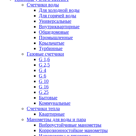
Счетчики воды
Для холодной воды
Для горячей воды
Универсальные
Внутриквартирные
Общедомовые
Промышленные
Крыльчатые
Турбинные
Газовые счетчики
G 1,6
G 2,5
G 4
G 6
G 10
G 16
G 25
Бытовые
Коммунальные
Счетчики тепла
Квартирные
Манометры для воды и пара
Виброустойчивые манометры
Коррозионностойкие манометры
Напоромеры и тягомеры