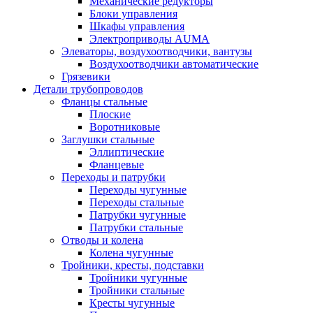
Механические редукторы
Блоки управления
Шкафы управления
Электроприводы AUMA
Элеваторы, воздухоотводчики, вантузы
Воздухоотводчики автоматические
Грязевики
Детали трубопроводов
Фланцы стальные
Плоские
Воротниковые
Заглушки стальные
Эллиптические
Фланцевые
Переходы и патрубки
Переходы чугунные
Переходы стальные
Патрубки чугунные
Патрубки стальные
Отводы и колена
Колена чугунные
Тройники, кресты, подставки
Тройники чугунные
Тройники стальные
Кресты чугунные