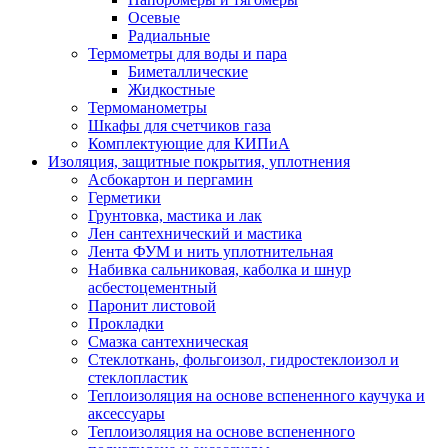
Осевые
Радиальные
Термометры для воды и пара
Биметаллические
Жидкостные
Термоманометры
Шкафы для счетчиков газа
Комплектующие для КИПиА
Изоляция, защитные покрытия, уплотнения
Асбокартон и пергамин
Герметики
Грунтовка, мастика и лак
Лен сантехнический и мастика
Лента ФУМ и нить уплотнительная
Набивка сальниковая, каболка и шнур
асбестоцементный
Паронит листовой
Прокладки
Смазка сантехническая
Стеклоткань, фольгоизол, гидростеклоизол и
стеклопластик
Теплоизоляция на основе вспененного каучука и
аксессуары
Теплоизоляция на основе вспененного