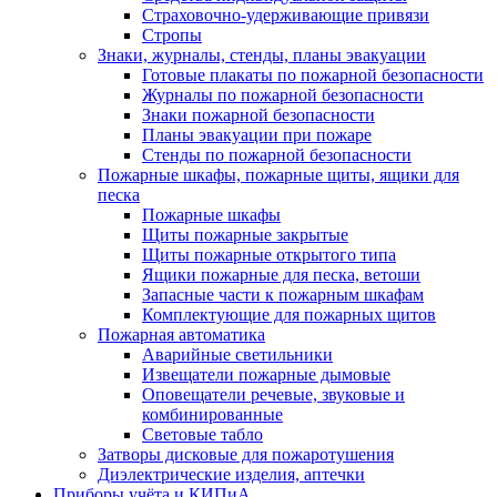
Страховочно-удерживающие привязи
Стропы
Знаки, журналы, стенды, планы эвакуации
Готовые плакаты по пожарной безопасности
Журналы по пожарной безопасности
Знаки пожарной безопасности
Планы эвакуации при пожаре
Стенды по пожарной безопасности
Пожарные шкафы, пожарные щиты, ящики для
песка
Пожарные шкафы
Щиты пожарные закрытые
Щиты пожарные открытого типа
Ящики пожарные для песка, ветоши
Запасные части к пожарным шкафам
Комплектующие для пожарных щитов
Пожарная автоматика
Аварийные светильники
Извещатели пожарные дымовые
Оповещатели речевые, звуковые и
комбинированные
Световые табло
Затворы дисковые для пожаротушения
Диэлектрические изделия, аптечки
Приборы учёта и КИПиА