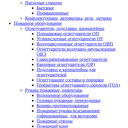
Насосные станции
Бытовые
Промышленные
Комплектующие, автоматика, реле, датчики
Пожарное оборудование
Огнетушители, подставки, кронштейны
Порошковые огнетушители ОП
Углекислотные огнетушители ОУ
Воздушно-пенные огнетушители ОВП
Огнетушители воздушно-эмульсионные
ОВЭ
Самосрабатывающие огнетушители
Ранцевые огнетушители (ОР)
Подставки и кронштейны для
огнетушителей
Огнетушащие составы и порошки
Генераторы огнетушащего аэрозоля (ГОА)
Рукава пожарные, инвентарь
Водопенное оборудование
Головки рукавные, переходники
Кошмы противопожарные
Пожарные рукава всасывающие
гофрированные, для мотопомп
Пожарные стволы
Пожарный кран