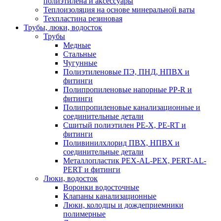
полиэтилена и аксессуары
Теплоизоляция на основе минеральной ваты
Техпластина резиновая
Трубы, люки, водосток
Трубы
Медные
Стальные
Чугунные
Полиэтиленовые ПЭ, ПНД, НПВХ и
фитинги
Полипропиленовые напорные PP-R и
фитинги
Полипропиленовые канализационные и
соединительные детали
Сшитый полиэтилен PE-X, PE-RT и
фитинги
Поливинилхлорид ПВХ, НПВХ и
соединительные детали
Металлопластик PEX-AL-PEX, PERT-AL-
PERT и фитинги
Люки, водосток
Воронки водосточные
Клапаны канализационные
Люки, колодцы и дождеприемники
полимерные