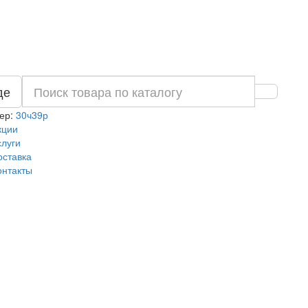
де
ер:
30ч39р
кции
слуги
оставка
онтакты