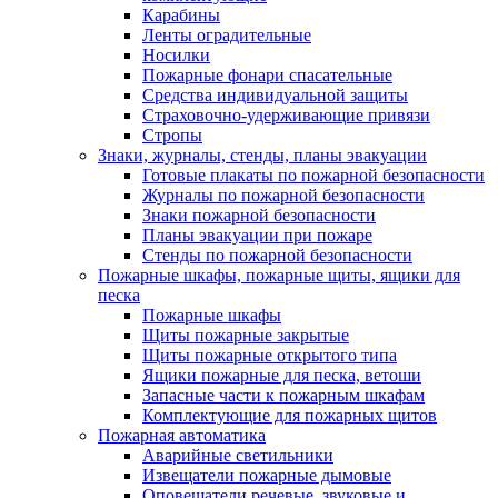
Карабины
Ленты оградительные
Носилки
Пожарные фонари спасательные
Средства индивидуальной защиты
Страховочно-удерживающие привязи
Стропы
Знаки, журналы, стенды, планы эвакуации
Готовые плакаты по пожарной безопасности
Журналы по пожарной безопасности
Знаки пожарной безопасности
Планы эвакуации при пожаре
Стенды по пожарной безопасности
Пожарные шкафы, пожарные щиты, ящики для
песка
Пожарные шкафы
Щиты пожарные закрытые
Щиты пожарные открытого типа
Ящики пожарные для песка, ветоши
Запасные части к пожарным шкафам
Комплектующие для пожарных щитов
Пожарная автоматика
Аварийные светильники
Извещатели пожарные дымовые
Оповещатели речевые, звуковые и