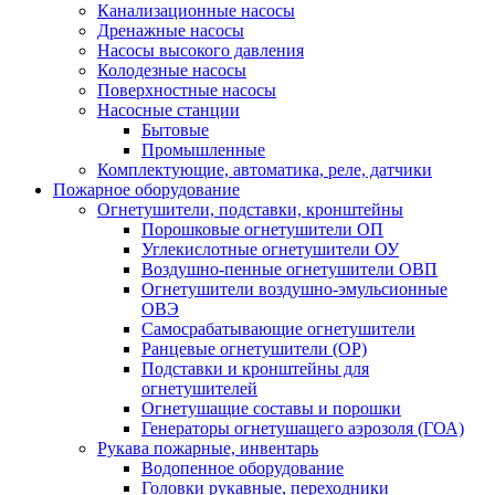
Канализационные насосы
Дренажные насосы
Насосы высокого давления
Колодезные насосы
Поверхностные насосы
Насосные станции
Бытовые
Промышленные
Комплектующие, автоматика, реле, датчики
Пожарное оборудование
Огнетушители, подставки, кронштейны
Порошковые огнетушители ОП
Углекислотные огнетушители ОУ
Воздушно-пенные огнетушители ОВП
Огнетушители воздушно-эмульсионные
ОВЭ
Самосрабатывающие огнетушители
Ранцевые огнетушители (ОР)
Подставки и кронштейны для
огнетушителей
Огнетушащие составы и порошки
Генераторы огнетушащего аэрозоля (ГОА)
Рукава пожарные, инвентарь
Водопенное оборудование
Головки рукавные, переходники