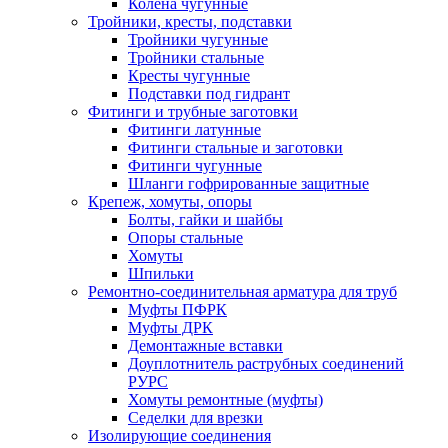
Колена чугунные
Тройники, кресты, подставки
Тройники чугунные
Тройники стальные
Кресты чугунные
Подставки под гидрант
Фитинги и трубные заготовки
Фитинги латунные
Фитинги стальные и заготовки
Фитинги чугунные
Шланги гофрированные защитные
Крепеж, хомуты, опоры
Болты, гайки и шайбы
Опоры стальные
Хомуты
Шпильки
Ремонтно-соединительная арматура для труб
Муфты ПФРК
Муфты ДРК
Демонтажные вставки
Доуплотнитель раструбных соединений
РУРС
Хомуты ремонтные (муфты)
Седелки для врезки
Изолирующие соединения