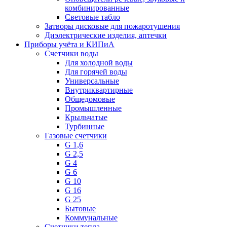
комбинированные
Световые табло
Затворы дисковые для пожаротушения
Диэлектрические изделия, аптечки
Приборы учёта и КИПиА
Счетчики воды
Для холодной воды
Для горячей воды
Универсальные
Внутриквартирные
Общедомовые
Промышленные
Крыльчатые
Турбинные
Газовые счетчики
G 1,6
G 2,5
G 4
G 6
G 10
G 16
G 25
Бытовые
Коммунальные
Счетчики тепла