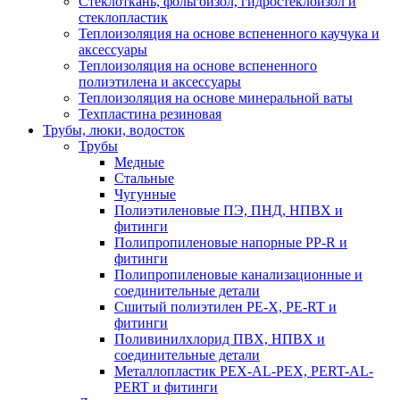
Стеклоткань, фольгоизол, гидростеклоизол и
стеклопластик
Теплоизоляция на основе вспененного каучука и
аксессуары
Теплоизоляция на основе вспененного
полиэтилена и аксессуары
Теплоизоляция на основе минеральной ваты
Техпластина резиновая
Трубы, люки, водосток
Трубы
Медные
Стальные
Чугунные
Полиэтиленовые ПЭ, ПНД, НПВХ и
фитинги
Полипропиленовые напорные PP-R и
фитинги
Полипропиленовые канализационные и
соединительные детали
Сшитый полиэтилен PE-X, PE-RT и
фитинги
Поливинилхлорид ПВХ, НПВХ и
соединительные детали
Металлопластик PEX-AL-PEX, PERT-AL-
PERT и фитинги