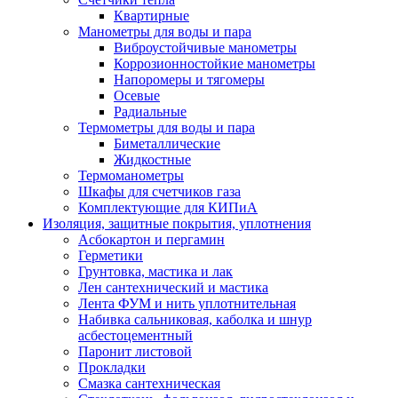
Квартирные
Манометры для воды и пара
Виброустойчивые манометры
Коррозионностойкие манометры
Напоромеры и тягомеры
Осевые
Радиальные
Термометры для воды и пара
Биметаллические
Жидкостные
Термоманометры
Шкафы для счетчиков газа
Комплектующие для КИПиА
Изоляция, защитные покрытия, уплотнения
Асбокартон и пергамин
Герметики
Грунтовка, мастика и лак
Лен сантехнический и мастика
Лента ФУМ и нить уплотнительная
Набивка сальниковая, каболка и шнур
асбестоцементный
Паронит листовой
Прокладки
Смазка сантехническая