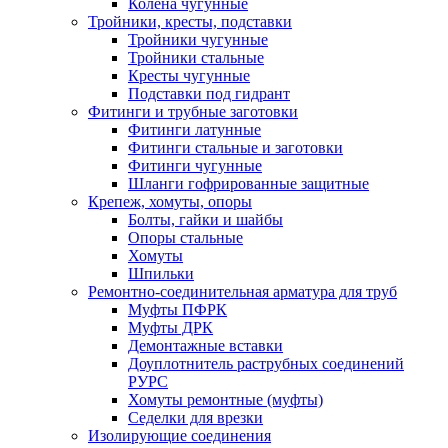
Колена чугунные
Тройники, кресты, подставки
Тройники чугунные
Тройники стальные
Кресты чугунные
Подставки под гидрант
Фитинги и трубные заготовки
Фитинги латунные
Фитинги стальные и заготовки
Фитинги чугунные
Шланги гофрированные защитные
Крепеж, хомуты, опоры
Болты, гайки и шайбы
Опоры стальные
Хомуты
Шпильки
Ремонтно-соединительная арматура для труб
Муфты ПФРК
Муфты ДРК
Демонтажные вставки
Доуплотнитель раструбных соединений
РУРС
Хомуты ремонтные (муфты)
Седелки для врезки
Изолирующие соединения