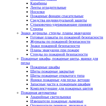
Карабины
Ленты оградительные
Носилки
Пожарные фонари спасательные
Средства индивидуальной защиты
Страховочно-удерживающие привязи
Стропы
Знаки, журналы, стенды, планы эвакуации
Готовые плакаты по пожарной безопасности
Журналы по пожарной безопасности
Знаки пожарной безопасности
Планы эвакуации при пожаре
Стенды по пожарной безопасности
Пожарные шкафы, пожарные щиты, ящики для
песка
Пожарные шкафы
Щиты пожарные закрытые
Щиты пожарные открытого типа
Ящики пожарные для песка, ветоши
Запасные части к пожарным шкафам
Комплектующие для пожарных щитов
Пожарная автоматика
Аварийные светильники
Извещатели пожарные дымовые
Оповещатели речевые, звуковые и