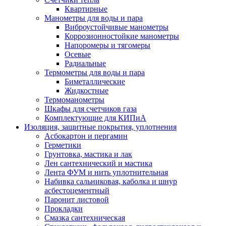
Квартирные
Манометры для воды и пара
Виброустойчивые манометры
Коррозионностойкие манометры
Напоромеры и тягомеры
Осевые
Радиальные
Термометры для воды и пара
Биметаллические
Жидкостные
Термоманометры
Шкафы для счетчиков газа
Комплектующие для КИПиА
Изоляция, защитные покрытия, уплотнения
Асбокартон и пергамин
Герметики
Грунтовка, мастика и лак
Лен сантехнический и мастика
Лента ФУМ и нить уплотнительная
Набивка сальниковая, каболка и шнур
асбестоцементный
Паронит листовой
Прокладки
Смазка сантехническая