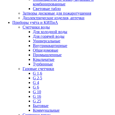
комбинированные
Световые табло
Затворы дисковые для пожаротушения
Диэлектрические изделия, аптечки
Приборы учёта и КИПиА
Счетчики воды
Для холодной воды
Для горячей воды
Универсальные
Внутриквартирные
Общедомовые
Промышленные
Крыльчатые
Турбинные
Газовые счетчики
G 1,6
G 2,5
G 4
G 6
G 10
G 16
G 25
Бытовые
Коммунальные
Счетчики тепла