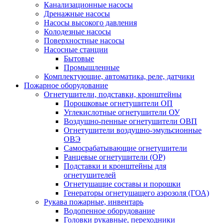
Канализационные насосы
Дренажные насосы
Насосы высокого давления
Колодезные насосы
Поверхностные насосы
Насосные станции
Бытовые
Промышленные
Комплектующие, автоматика, реле, датчики
Пожарное оборудование
Огнетушители, подставки, кронштейны
Порошковые огнетушители ОП
Углекислотные огнетушители ОУ
Воздушно-пенные огнетушители ОВП
Огнетушители воздушно-эмульсионные
ОВЭ
Самосрабатывающие огнетушители
Ранцевые огнетушители (ОР)
Подставки и кронштейны для
огнетушителей
Огнетушащие составы и порошки
Генераторы огнетушащего аэрозоля (ГОА)
Рукава пожарные, инвентарь
Водопенное оборудование
Головки рукавные, переходники