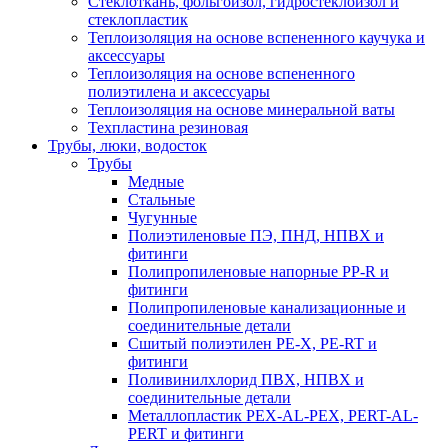
Стеклоткань, фольгоизол, гидростеклоизол и
стеклопластик
Теплоизоляция на основе вспененного каучука и
аксессуары
Теплоизоляция на основе вспененного
полиэтилена и аксессуары
Теплоизоляция на основе минеральной ваты
Техпластина резиновая
Трубы, люки, водосток
Трубы
Медные
Стальные
Чугунные
Полиэтиленовые ПЭ, ПНД, НПВХ и
фитинги
Полипропиленовые напорные PP-R и
фитинги
Полипропиленовые канализационные и
соединительные детали
Сшитый полиэтилен PE-X, PE-RT и
фитинги
Поливинилхлорид ПВХ, НПВХ и
соединительные детали
Металлопластик PEX-AL-PEX, PERT-AL-
PERT и фитинги