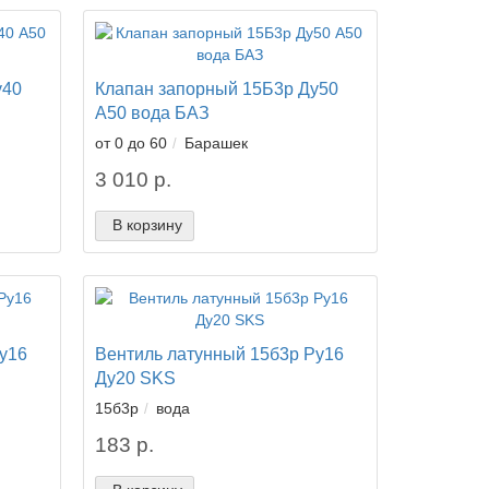
у40
Клапан запорный 15Б3р Ду50
А50 вода БАЗ
от 0 до 60
Барашек
3 010 р.
В корзину
у16
Вентиль латунный 15б3р Ру16
Ду20 SKS
15б3р
вода
183 р.