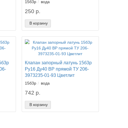
15б3р
вода
250 р.
В корзину
5б3р
Клапан запорный латунь 15б3р
06-
Ру16 Ду40 ВР прямой ТУ 206-
3973235-01-93 Цветлит
15б3р
вода
742 р.
В корзину