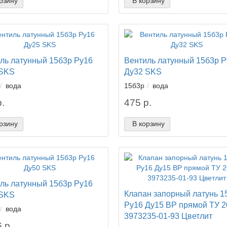
рзину
В корзину
ль латунный 15б3р Ру16
Вентиль латунный 15б3р Р
 SKS
Ду32 SKS
вода
15б3р
вода
.
475 р.
рзину
В корзину
ль латунный 15б3р Ру16
Клапан запорный латунь 1
 SKS
Ру16 Ду15 ВР прямой ТУ 2
вода
3973235-01-93 Цветлит
 р.