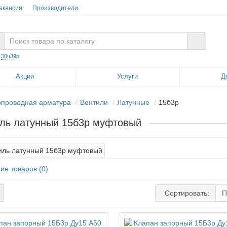
акансии
Производители
:
30ч39р
Акции
Услуги
Д
опроводная арматура
Вентили
Латунные
15б3р
ль латунный 15б3р муфтовый
ие товаров (0)
Сортировать: