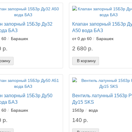
н запорный 15Б3р Ду32
Клапан запорный 15Б3р Д
ода БАЗ
А50 вода БАЗ
о 60
Барашек
от 0 до 60
Барашек
 р.
2 680 р.
рзину
В корзину
н запорный 15Б3р Ду50
Вентиль латунный 15б3р Р
ода БАЗ
Ду15 SKS
о 60
Барашек
15б3р
вода
 р.
140 р.