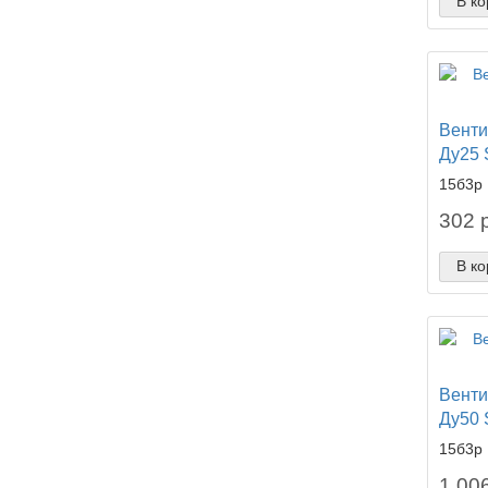
В ко
Венти
Ду25
15б3р
302 р
В ко
Венти
Ду50
15б3р
1 006