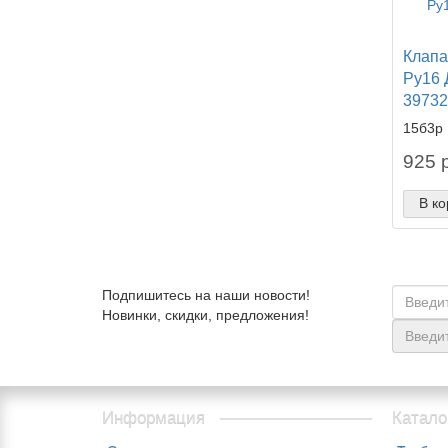
Клапа
Ру16 
39732
15б3р
925 р
В ко
Подпишитесь на наши новости!
Новинки, скидки, предложения!
Информация
Катало