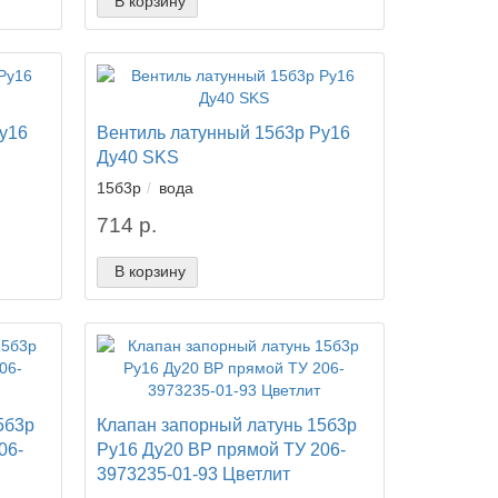
В корзину
у16
Вентиль латунный 15б3р Ру16
Ду40 SKS
15б3р
вода
714 р.
В корзину
5б3р
Клапан запорный латунь 15б3р
06-
Ру16 Ду20 ВР прямой ТУ 206-
3973235-01-93 Цветлит