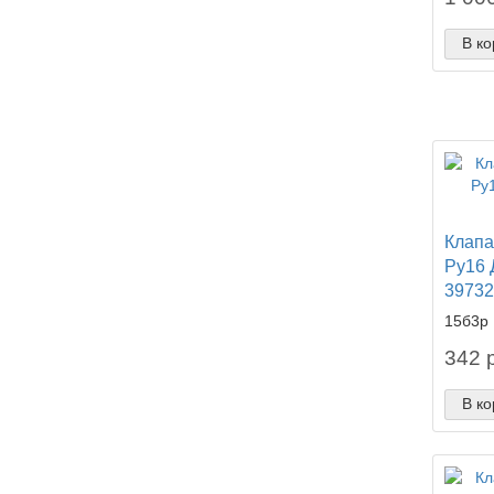
В ко
Клапа
Ру16 
39732
15б3р
342 р
В ко