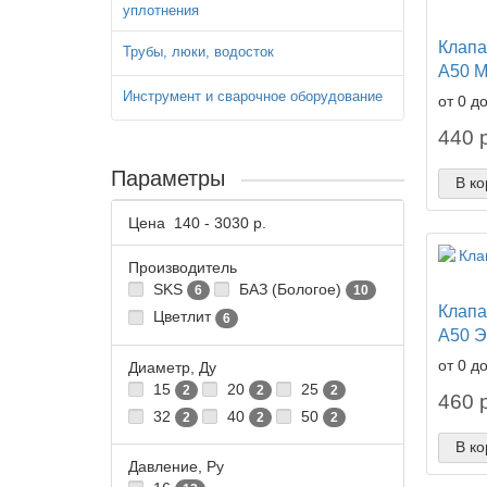
уплотнения
Клапа
Трубы, люки, водосток
А50 М
Инструмент и сварочное оборудование
от 0 д
440 р
Параметры
В ко
Цена
140
-
3030
р.
Производитель
SKS
БАЗ (Бологое)
6
10
Клапа
Цветлит
6
А50 Э
от 0 д
Диаметр, Ду
15
20
25
2
2
2
460 р
32
40
50
2
2
2
В ко
Давление, Ру