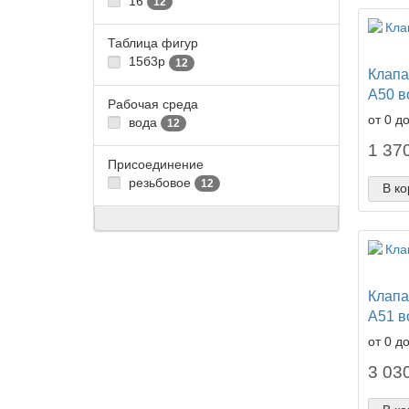
16
12
Таблица фигур
15б3р
12
Клапа
А50 в
Рабочая среда
от 0 д
вода
12
1 370
Присоединение
резьбовое
12
В ко
Клапа
А51 в
от 0 д
3 030