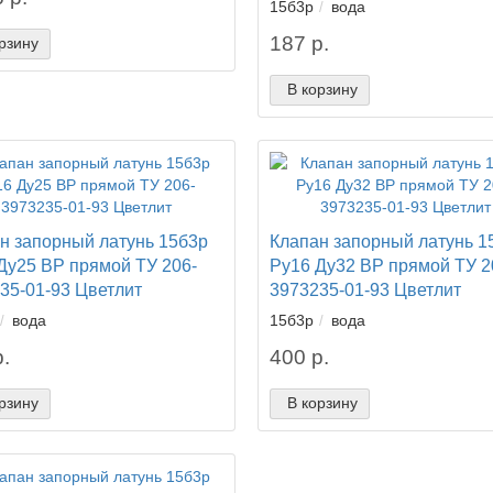
15б3р
вода
187 р.
рзину
В корзину
н запорный латунь 15б3р
Клапан запорный латунь 1
Ду25 ВР прямой ТУ 206-
Ру16 Ду32 ВР прямой ТУ 2
35-01-93 Цветлит
3973235-01-93 Цветлит
вода
15б3р
вода
.
400 р.
рзину
В корзину